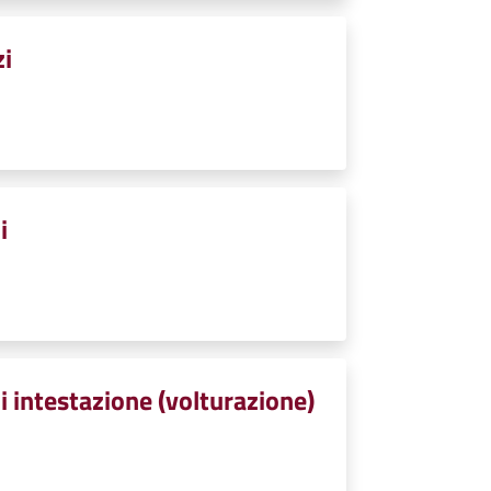
zi
i
i intestazione (volturazione)