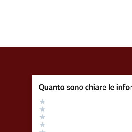
Quanto sono chiare le info
Valutazione
Valuta 5 stelle su 5
Valuta 4 stelle su 5
Valuta 3 stelle su 5
Valuta 2 stelle su 5
Valuta 1 stelle su 5