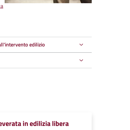
ca
ll'intervento edilizio
verata in edilizia libera