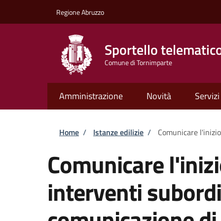
Salta al contenuto principale
Skip to footer content
Regione Abruzzo
Sportello telematic
Comune di Tornimparte
Amministrazione
Novità
Servizi
Briciole di pane
Home
/
Istanze edilizie
/
Comunicare l'inizio
Comunicare l'inizi
interventi subordi
comunicazione di i