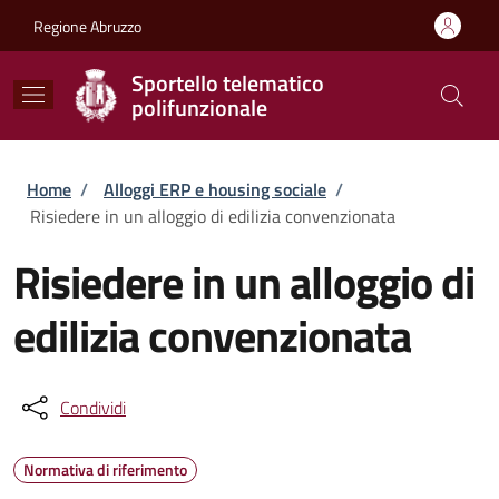
Salta al contenuto principale
Skip to footer content
Regione Abruzzo
Sportello telematico
polifunzionale
Briciole di pane
Home
/
Alloggi ERP e housing sociale
/
Risiedere in un alloggio di edilizia convenzionata
Risiedere in un alloggio di
edilizia convenzionata
Condividi
Normativa di riferimento