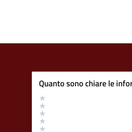
Quanto sono chiare le info
Valutazione
Valuta 5 stelle su 5
Valuta 4 stelle su 5
Valuta 3 stelle su 5
Valuta 2 stelle su 5
Valuta 1 stelle su 5