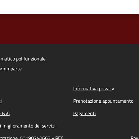
ematico polifunzionale
ornimparte
Informativa privacy
i
Prenotazione appuntamento
e FAQ
Pagamenti
i miglioramento dei servizi
istrazione: 00190240663 - PEC:
Pow