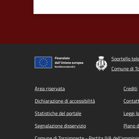
Sportello tel
Comune di T
Footer menu
Area riservata
Crediti
Dichiarazione di accessibilità
Contatt
Statistiche del portale
Leggi l
Segnalazione disservizio
Piano d
Comune di Tornimparte - Partita IVA dell'ammin