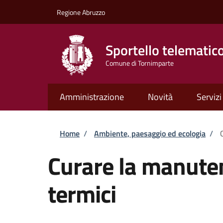
Salta al contenuto principale
Skip to footer content
Regione Abruzzo
Sportello telematic
Comune di Tornimparte
Amministrazione
Novità
Servizi
Briciole di pane
Home
/
Ambiente, paesaggio ed ecologia
/
Curare la manuten
termici