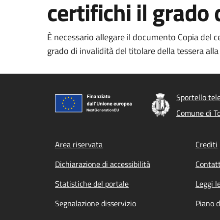
certifichi il grado 
È necessario allegare il documento Copia del cer
grado di invalidità del titolare della tessera alla
Sportello tel
Comune di T
Footer menu
Area riservata
Crediti
Dichiarazione di accessibilità
Contatt
Statistiche del portale
Leggi l
Segnalazione disservizio
Piano d