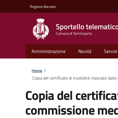
Salta al contenuto principale
Skip to footer content
Regione Abruzzo
Sportello telematic
Comune di Tornimparte
Amministrazione
Novità
Servizi
Briciole di pane
Home
/
Copia del certificato di invalidità rilasciato dal
Copia del certifica
commissione medic