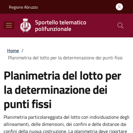
Salta al contenuto principale
Skip to footer content
Regione Abruzzo
Sportello telematico
polifunzionale
Briciole di pane
Home
/
Planimetria del lotto per la determinazione dei punti fissi
Planimetria del lotto per
la determinazione dei
punti fissi
Planimetria particolareggiata del lotto con individuazione degli
allineamenti, delle dimensioni, dei confini e delle distanze dai
confini della nuova costruzione. La planimetria deve riportare