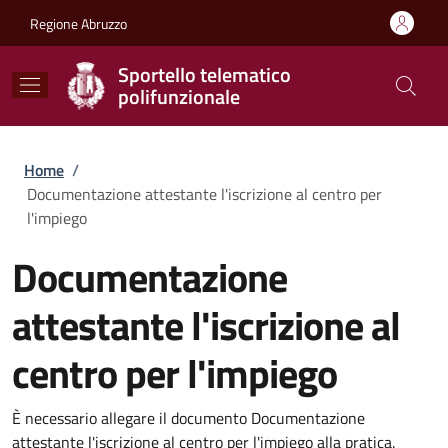
Salta al contenuto principale
Skip to footer content
Regione Abruzzo
Sportello telematico
polifunzionale
Briciole di pane
Home
/
Documentazione attestante l'iscrizione al centro per
l'impiego
Documentazione
attestante l'iscrizione al
centro per l'impiego
È necessario allegare il documento Documentazione
attestante l'iscrizione al centro per l'impiego alla pratica.