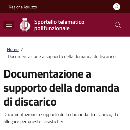
Salta al contenuto principale
Skip to footer content
Regione Abruzzo
Sportello telematico
polifunzionale
Briciole di pane
Home
/
Documentazione a supporto della domanda di discarico
Documentazione a
supporto della domanda
di discarico
Documentazione a supporto della domanda di discarico, da
allegare per queste casistiche: