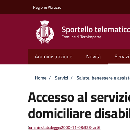
Salta al contenuto principale
Skip to footer content
Regione Abruzzo
Sportello telematic
Comune di Tornimparte
Amministrazione
Novità
Servizi
Briciole di pane
Home
/
Servizi
/
Salute, benessere e assis
Accesso al servizi
domiciliare disabi
(
urn:nir:stato:legge:2000-11-08;328~art6
)