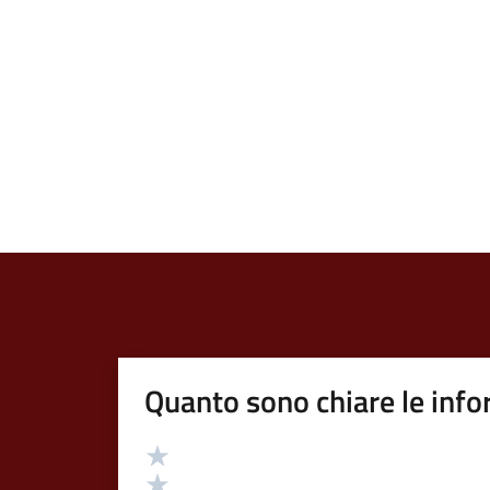
Quanto sono chiare le info
Valutazione
Valuta 5 stelle su 5
Valuta 4 stelle su 5