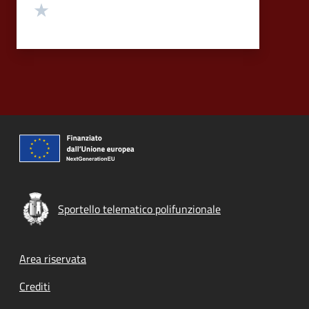
Valuta 1 stelle su 5
Sportello telematico polifunzionale
Footer menu
Area riservata
Crediti