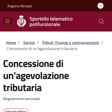
Salta al contenuto principale
Skip to footer content
Regione Abruzzo
Sportello telematico
polifunzionale
Briciole di pane
Home
/
Servizi
/
Tributi, finanze e contravvenzioni
/
Concessione di un'agevolazione tributaria
Concessione di
un'agevolazione
tributaria
(Regolamento comunale)
Servizio attivo