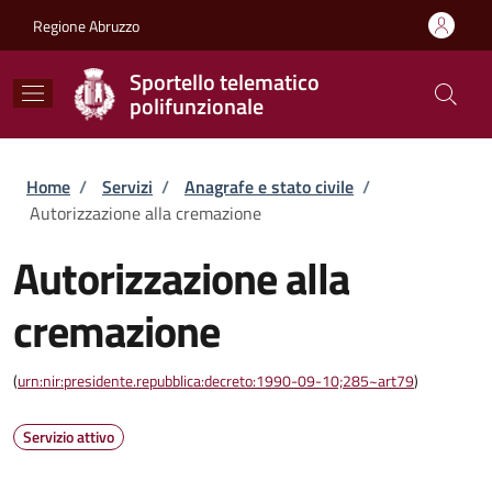
Salta al contenuto principale
Skip to footer content
Regione Abruzzo
Sportello telematico
polifunzionale
Briciole di pane
Home
/
Servizi
/
Anagrafe e stato civile
/
Autorizzazione alla cremazione
Autorizzazione alla
cremazione
(
urn:nir:presidente.repubblica:decreto:1990-09-10;285~art79
)
Servizio attivo