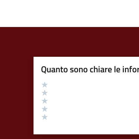
Quanto sono chiare le info
Valutazione
Valuta 5 stelle su 5
Valuta 4 stelle su 5
Valuta 3 stelle su 5
Valuta 2 stelle su 5
Valuta 1 stelle su 5