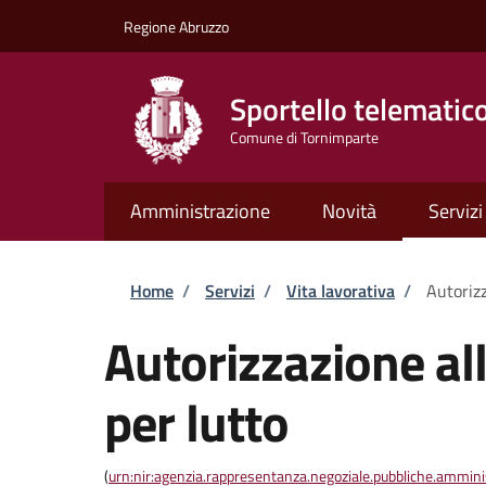
Salta al contenuto principale
Skip to footer content
Regione Abruzzo
Sportello telematic
Comune di Tornimparte
Amministrazione
Novità
Servizi
Briciole di pane
Home
/
Servizi
/
Vita lavorativa
/
Autorizz
Autorizzazione al
per lutto
(
urn:nir:agenzia.rappresentanza.negoziale.pubbliche.amminist