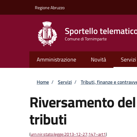
Salta al contenuto principale
Skip to footer content
Regione Abruzzo
Sportello telematic
Comune di Tornimparte
Amministrazione
Novità
Servizi
Briciole di pane
Home
/
Servizi
/
Tributi, finanze e contravv
Riversamento del
tributi
(
urn:nir:stato:legge:2013-12-27;147~art1
)