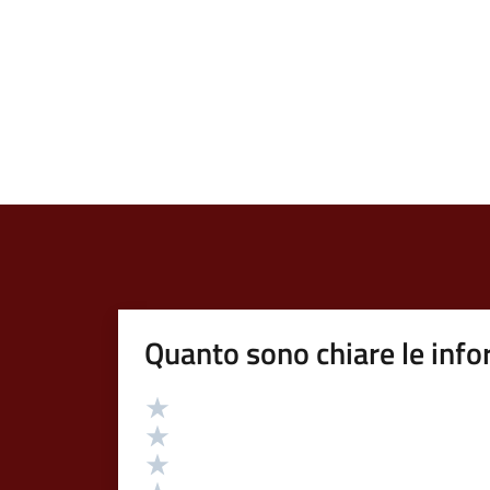
Quanto sono chiare le info
Valutazione
Valuta 5 stelle su 5
Valuta 4 stelle su 5
Valuta 3 stelle su 5