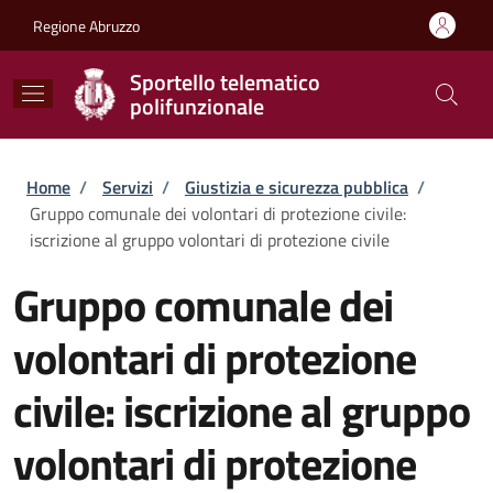
Salta al contenuto principale
Skip to footer content
Regione Abruzzo
Sportello telematico
polifunzionale
Briciole di pane
Home
/
Servizi
/
Giustizia e sicurezza pubblica
/
Gruppo comunale dei volontari di protezione civile:
iscrizione al gruppo volontari di protezione civile
Gruppo comunale dei
volontari di protezione
civile: iscrizione al gruppo
volontari di protezione