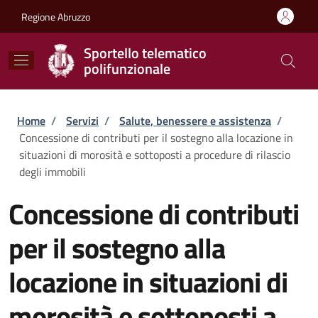
Salta al contenuto principale
Skip to footer content
Regione Abruzzo
Sportello telematico
polifunzionale
Briciole di pane
Home
/
Servizi
/
Salute, benessere e assistenza
/
Concessione di contributi per il sostegno alla locazione in
situazioni di morosità e sottoposti a procedure di rilascio
degli immobili
Concessione di contributi
per il sostegno alla
locazione in situazioni di
morosità e sottoposti a