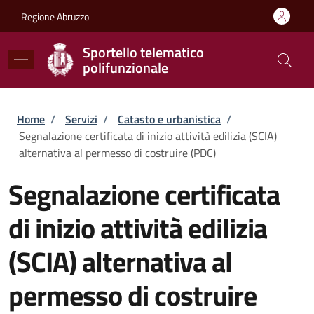
Salta al contenuto principale
Skip to footer content
Regione Abruzzo
Sportello telematico
polifunzionale
Briciole di pane
Home
/
Servizi
/
Catasto e urbanistica
/
Segnalazione certificata di inizio attività edilizia (SCIA)
alternativa al permesso di costruire (PDC)
Segnalazione certificata
di inizio attività edilizia
(SCIA) alternativa al
permesso di costruire