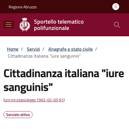
Salta al contenuto principale
Skip to footer content
Regione Abruzzo
Sportello telematico
polifunzionale
Briciole di pane
Home
/
Servizi
/
Anagrafe e stato civile
/
Cittadinanza italiana "iure sanguinis"
Cittadinanza italiana "iure
sanguinis"
(
urn:nir:stato:legge:1992-02-05;91
)
Servizio attivo