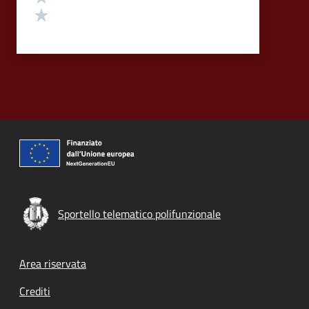
Valuta 1 stelle su 5
Sportello telematico polifunzionale
Footer menu
Area riservata
Crediti