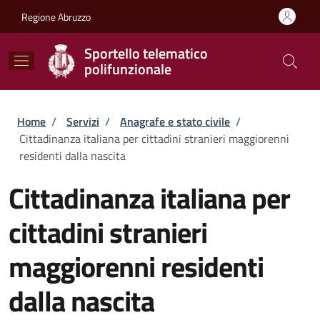
Salta al contenuto principale
Skip to footer content
Regione Abruzzo
Sportello telematico
polifunzionale
Briciole di pane
Home
/
Servizi
/
Anagrafe e stato civile
/
Cittadinanza italiana per cittadini stranieri maggiorenni
residenti dalla nascita
Cittadinanza italiana per
cittadini stranieri
maggiorenni residenti
dalla nascita