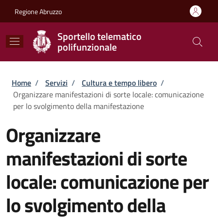
Salta al contenuto principale
Skip to footer content
Regione Abruzzo
Sportello telematico
polifunzionale
Briciole di pane
Home
/
Servizi
/
Cultura e tempo libero
/
Organizzare manifestazioni di sorte locale: comunicazione
per lo svolgimento della manifestazione
Organizzare
manifestazioni di sorte
locale: comunicazione per
lo svolgimento della