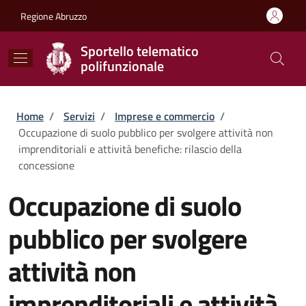
Salta al contenuto principale
Skip to footer content
Regione Abruzzo
Sportello telematico
polifunzionale
Briciole di pane
Home
/
Servizi
/
Imprese e commercio
/
Occupazione di suolo pubblico per svolgere attività non
imprenditoriali e attività benefiche: rilascio della
concessione
Occupazione di suolo
pubblico per svolgere
attività non
imprenditoriali e attività