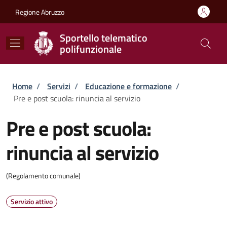
Salta al contenuto principale
Skip to footer content
Regione Abruzzo
Sportello telematico
polifunzionale
Briciole di pane
Home
/
Servizi
/
Educazione e formazione
/
Pre e post scuola: rinuncia al servizio
Pre e post scuola:
rinuncia al servizio
(Regolamento comunale)
Servizio attivo