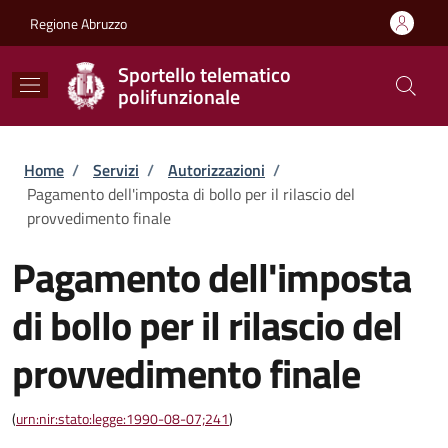
Salta al contenuto principale
Skip to footer content
Regione Abruzzo
Sportello telematico
polifunzionale
Briciole di pane
Home
/
Servizi
/
Autorizzazioni
/
Pagamento dell'imposta di bollo per il rilascio del
provvedimento finale
Pagamento dell'imposta
di bollo per il rilascio del
provvedimento finale
(
urn:nir:stato:legge:1990-08-07;241
)