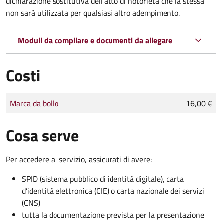
dichiarazione sostitutiva dell’atto di notorietà che la stessa
non sarà utilizzata per qualsiasi altro adempimento.
Moduli da compilare e documenti da allegare
Costi
Tipo di pagamento
Importo
Marca da bollo
16,00 €
Cosa serve
Per accedere al servizio, assicurati di avere:
SPID (sistema pubblico di identità digitale), carta
d’identità elettronica (CIE) o carta nazionale dei servizi
(CNS)
tutta la documentazione prevista per la presentazione