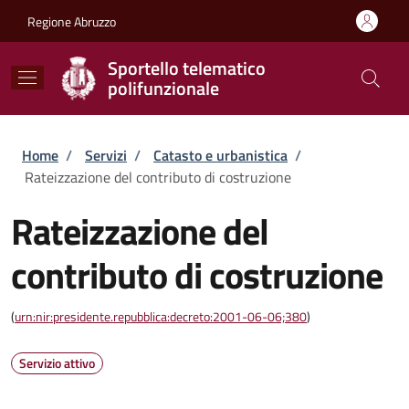
Salta al contenuto principale
Skip to footer content
Regione Abruzzo
Sportello telematico
polifunzionale
Briciole di pane
Home
/
Servizi
/
Catasto e urbanistica
/
Rateizzazione del contributo di costruzione
Rateizzazione del
contributo di costruzione
(
urn:nir:presidente.repubblica:decreto:2001-06-06;380
)
Servizio attivo