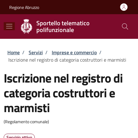
Salta al contenuto principale
Skip to footer content
Regione Abruzzo
Sportello telematico
polifunzionale
Briciole di pane
Home
/
Servizi
/
Imprese e commercio
/
Iscrizione nel registro di categoria costruttori e marmisti
Iscrizione nel registro di
categoria costruttori e
marmisti
(Regolamento comunale)
Servizio attivo