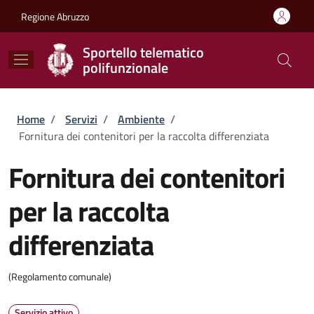
Salta al contenuto principale
Skip to footer content
Regione Abruzzo
Sportello telematico
polifunzionale
Briciole di pane
Home
/
Servizi
/
Ambiente
/
Fornitura dei contenitori per la raccolta differenziata
Fornitura dei contenitori
per la raccolta
differenziata
(Regolamento comunale)
Servizio attivo