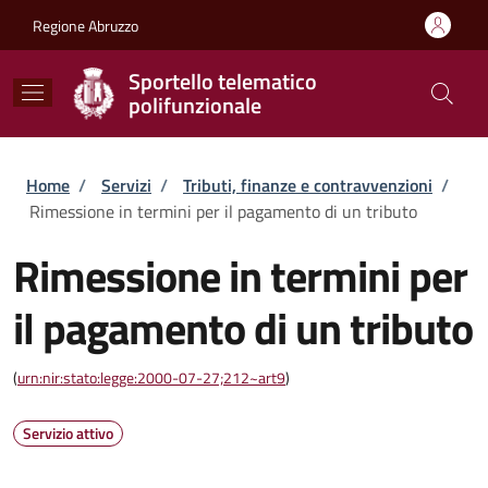
Salta al contenuto principale
Skip to footer content
Regione Abruzzo
Sportello telematico
polifunzionale
Briciole di pane
Home
/
Servizi
/
Tributi, finanze e contravvenzioni
/
Rimessione in termini per il pagamento di un tributo
Rimessione in termini per
il pagamento di un tributo
(
urn:nir:stato:legge:2000-07-27;212~art9
)
Servizio attivo