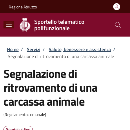
Salta al contenuto principale
Skip to footer content
Regione Abruzzo
Sportello telematico
polifunzionale
Briciole di pane
Home
/
Servizi
/
Salute, benessere e assistenza
/
Segnalazione di ritrovamento di una carcassa animale
Segnalazione di
ritrovamento di una
carcassa animale
(Regolamento comunale)
Servizio attivo