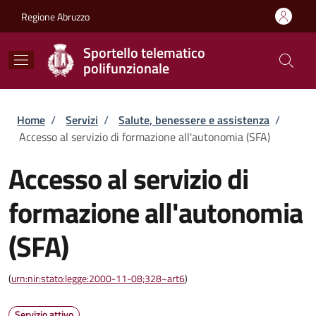
Salta al contenuto principale
Skip to footer content
Regione Abruzzo
Sportello telematico
polifunzionale
Briciole di pane
Home
/
Servizi
/
Salute, benessere e assistenza
/
Accesso al servizio di formazione all'autonomia (SFA)
Accesso al servizio di
formazione all'autonomia
(SFA)
(
urn:nir:stato:legge:2000-11-08;328~art6
)
Servizio attivo