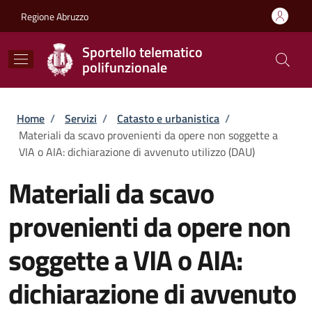
Salta al contenuto principale
Skip to footer content
Regione Abruzzo
Sportello telematico
polifunzionale
Briciole di pane
Home
/
Servizi
/
Catasto e urbanistica
/
Materiali da scavo provenienti da opere non soggette a
VIA o AIA: dichiarazione di avvenuto utilizzo (DAU)
Materiali da scavo
provenienti da opere non
soggette a VIA o AIA:
dichiarazione di avvenuto