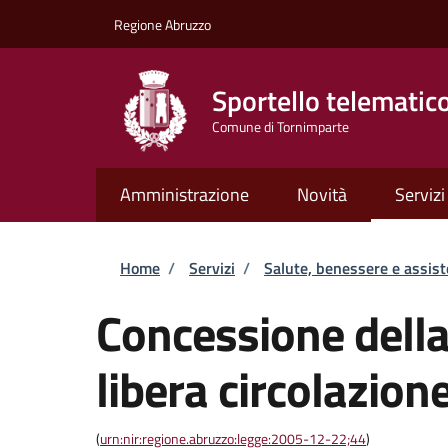
Salta al contenuto principale
Skip to footer content
Regione Abruzzo
Sportello telematic
Comune di Tornimparte
Amministrazione
Novità
Servizi
Briciole di pane
Home
/
Servizi
/
Salute, benessere e assis
Concessione della
libera circolazion
(
urn:nir:regione.abruzzo:legge:2005-12-22;44
)