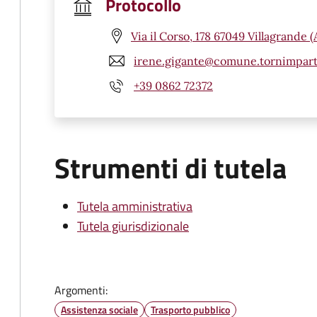
Protocollo
Via il Corso, 178 67049 Villagrande 
irene.gigante@comune.tornimparte
+39 0862 72372
Strumenti di tutela
Tutela amministrativa
Tutela giurisdizionale
Argomenti:
Assistenza sociale
Trasporto pubblico